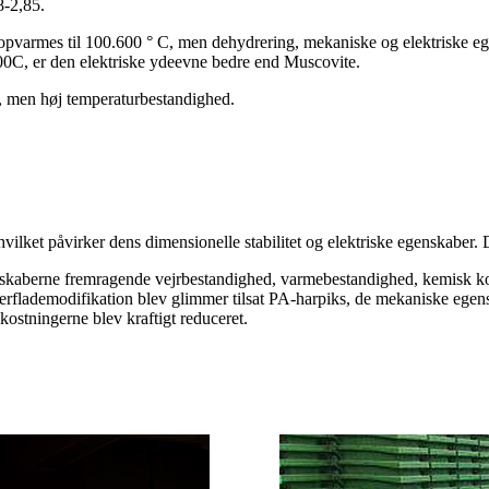
8-2,85.
opvarmes til 100.600 ° C, men dehydrering, mekaniske og elektriske egen
0C, er den elektriske ydeevne bedre end Muscovite.
e, men høj temperaturbestandighed.
 hvilket påvirker dens dimensionelle stabilitet og elektriske egenskaber.
nskaberne fremragende vejrbestandighed, varmebestandighed, kemisk korr
verflademodifikation blev glimmer tilsat PA-harpiks, de mekaniske egensk
stningerne blev kraftigt reduceret.