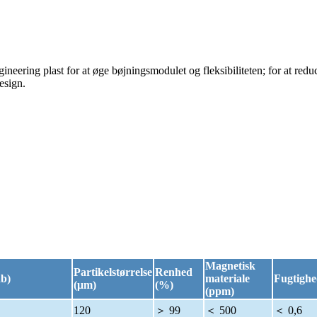
neering plast for at øge bøjningsmodulet og fleksibiliteten; for at reduce
esign.
Magnetisk
Partikelstørrelse
Renhed
ab)
materiale
Fugtigh
(μm)
(%)
(ppm)
120
＞ 99
＜ 500
＜ 0,6