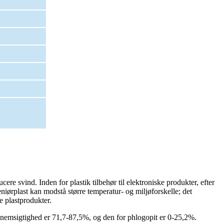
ere svind. Inden for plastik tilbehør til elektroniske produkter, efter
iørplast kan modstå større temperatur- og miljøforskelle; det
ke plastprodukter.
ennemsigtighed er 71,7-87,5%, og den for phlogopit er 0-25,2%.