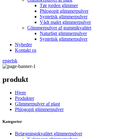
Tør jorden glimmer
Phlogopit glimmerpulver
Syntetisk glimmerpulver
Vådt malet glimmerpulver
Glimmerpulver af gummikvalitet
Naturligt glimmerpulver
Syntetisk glimmerpulver
Nyheder
Kontakt os
engelsk
produkt
Hjem
Produkter
Glimmerpulver af plast
Phlogopit glimmerpulver
Kategorier
Belægningskvalitet glimmerpulver