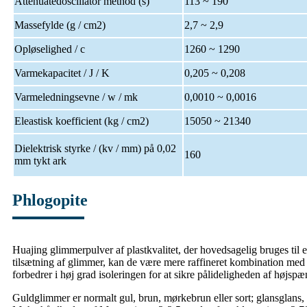
Attenuatedoscillator method (s)
113 ~ 190
Massefylde (g / cm2)
2,7 ~ 2,9
Opløselighed / c
1260 ~ 1290
Varmekapacitet / J / K
0,205 ~ 0,208
Varmeledningsevne / w / mk
0,0010 ~ 0,0016
Eleastisk koefficient (kg / cm2)
15050 ~ 21340
Dielektrisk styrke / (kv / mm) på 0,02
160
mm tykt ark
Phlogopite
Huajing glimmerpulver af plastkvalitet, der hovedsagelig bruges til eng
tilsætning af glimmer, kan de være mere raffineret kombination med d
forbedrer i høj grad isoleringen for at sikre pålideligheden af ​​højsp
Guldglimmer er normalt gul, brun, mørkebrun eller sort; glansglans,