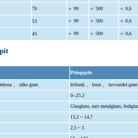
70
＞ 99
＜ 500
＜ 0,6
＞ 99
＜ 500
＜ 0,6
53
＞ 99
＜ 500
＜ 0,6
45
pit
Phlogopite
osa 、 silke grøn
lerbank 、 brun 、 lavvandet grøn
0--25.2
Glasglans, nær metalglans, fedtgla
13,2 ~ 14,7
2,5 ~ 3