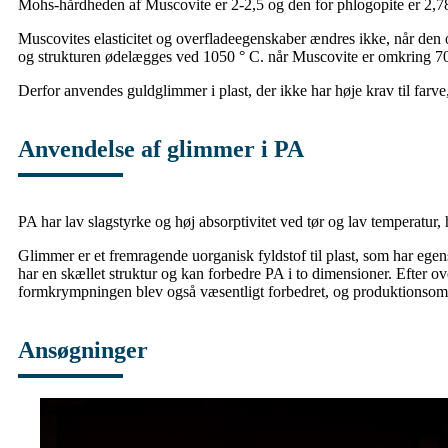
Mohs-hårdheden af ​​Muscovite er 2-2,5 og den for phlogopite er 2,7
Muscovites elasticitet og overfladeegenskaber ændres ikke, når den 
og strukturen ødelægges ved 1050 ° C. når Muscovite er omkring 70
Derfor anvendes guldglimmer i plast, der ikke har høje krav til farv
Anvendelse af glimmer i PA
PA har lav slagstyrke og høj absorptivitet ved tør og lav temperatur,
Glimmer er et fremragende uorganisk fyldstof til plast, som har ege
har en skællet struktur og kan forbedre PA i to dimensioner. Efter o
formkrympningen blev også væsentligt forbedret, og produktionsomko
Ansøgninger