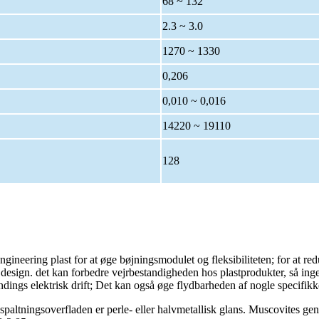
68 ~ 132
2.3 ~ 3.0
1270 ~ 1330
0,206
0,010 ~ 0,016
14220 ~ 19110
128
ineering plast for at øge bøjningsmodulet og fleksibiliteten; for at reduc
esign. det kan forbedre vejrbestandigheden hos plastprodukter, så ingen
ændings elektrisk drift; Det kan også øge flydbarheden af ​​nogle specifik
 spaltningsoverfladen er perle- eller halvmetallisk glans. Muscovites g