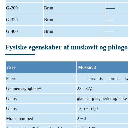
G-200
Brun
——
G-325
Brun
——
G-400
Brun
——
Fysiske egenskaber af muskovit og phlogo
Vare
Moskovit
Farve
farveløs 、 brun 、 kødr
Gennemsigtighed%
23 --87,5
Glans
glans af glas, perler og silke
Glans
13,5 ~ 51,0
Morse hårdhed
2 ~ 3