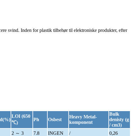
re svind. Inden for plastik tilbehør til elektroniske produkter, efter
Bulk
LOI (650
Heavy Metal-
ed(%)
Ph
Osbest
denisty (g
komponent
℃)
/ cm3)
2 ～ 3
7.8
INGEN
/
0,26