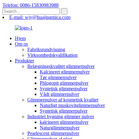
Telefon: 0086-15830983988
E-mail: wjy@huajingmica.com
Hjem
Om os
Fabriksrundvisning
Virksomhedskvalifikation
Produkter
Belægningskvalitet glimmerpulver
Kalcineret glimmerpulver
Tør glimmerpulver
Phlogopit glimmerpulver
Syntetisk glimmerpulver
Vådt glimmerpulver
Glimmerpulver af kosmetisk kvalitet
Naturligt muskovitglimmerpulver
Syntetisk glimmerpulver
Industriel bygning glimmer pulver
kalcineret glimmerpulver
Naturglimmerpulver
Pearlescent glimmerpulver
Glimmerpulver af plast